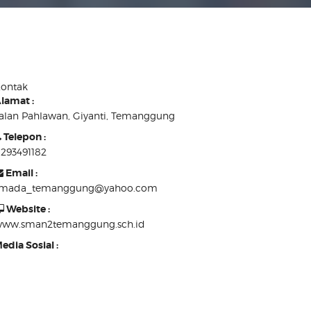
ontak
lamat :
alan Pahlawan, Giyanti, Temanggung
Telepon :
293491182
Email :
smada_temanggung@yahoo.com
Website :
ww.sman2temanggung.sch.id
edia Sosial :