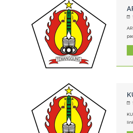
A
AR
pa
K
KU
li