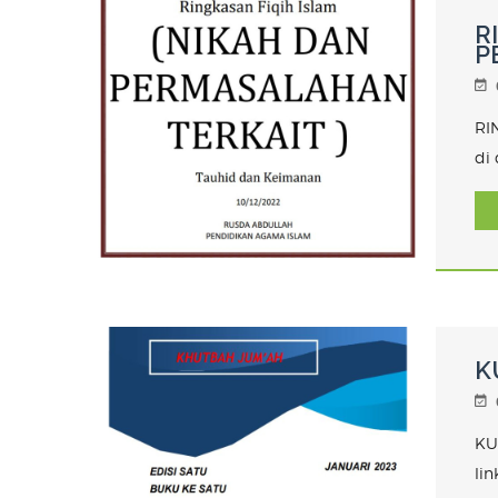
R
P
RI
di
K
KU
li