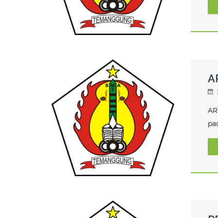
A
AR
pa