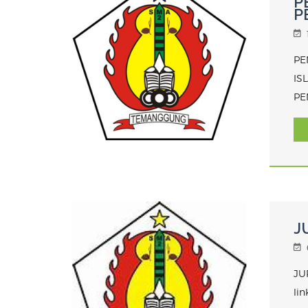
P
P
PE
IS
PE
J
JU
li