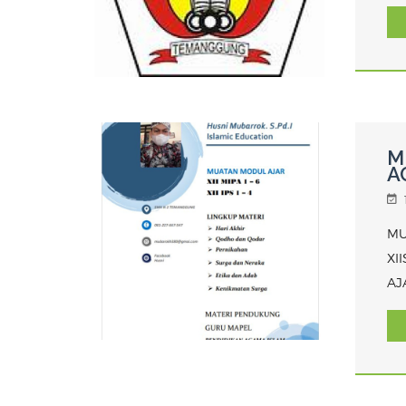
M
A
MU
XI
AJ