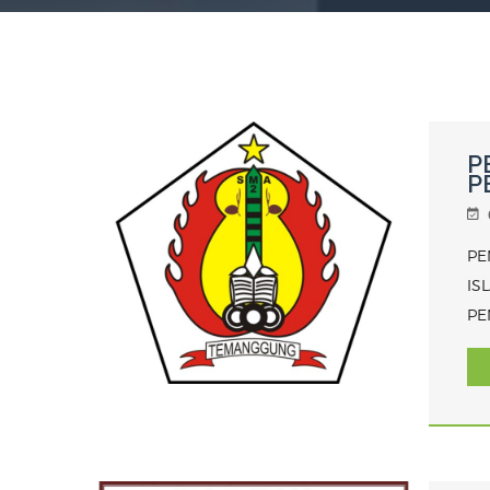
P
P
PE
IS
PE