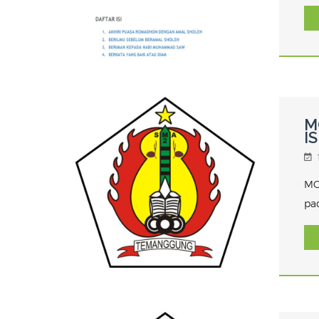
M
I
MO
pa