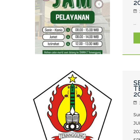
2
...
S
T
2
Su
JU
202
SP