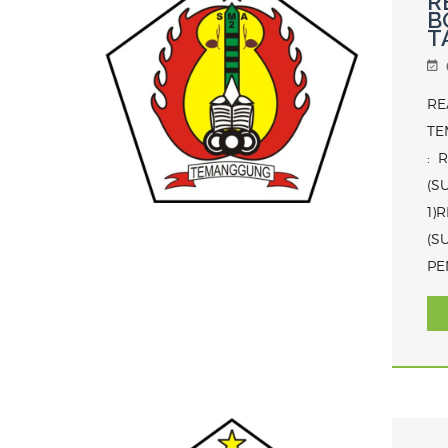
R
B
T
RE
TE
: 
(S
1)
(S
PE