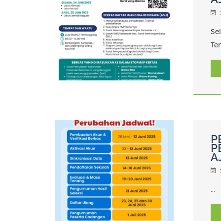
Se
Te
P
P
A
...