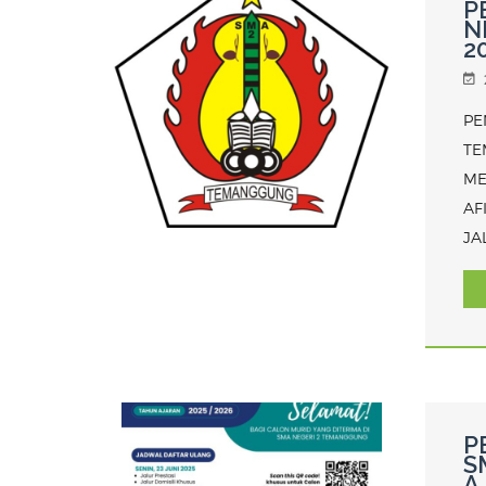
P
N
2
PE
TE
ME
AF
JA
P
S
A