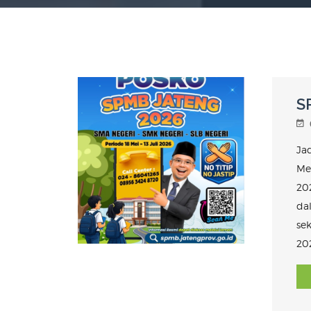
S
Ja
Me
202
da
se
20