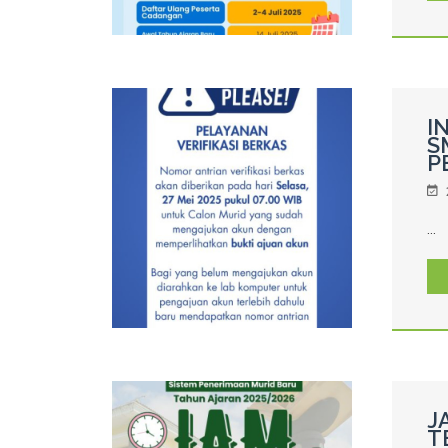
I
S
P
...
J
T