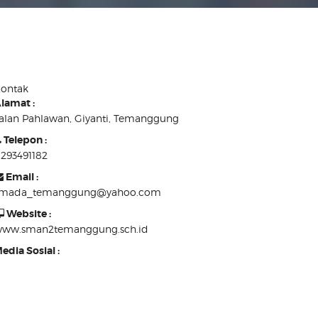
ontak
lamat :
alan Pahlawan, Giyanti, Temanggung
Telepon :
293491182
Email :
smada_temanggung@yahoo.com
Website :
ww.sman2temanggung.sch.id
edia Sosial :