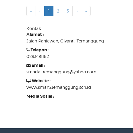
«
‹
1
2
3
›
»
Kontak
Alamat :
Jalan Pahlawan, Giyanti, Temanggung
Telepon :
0293491182
Email :
smada_temanggung@yahoo.com
Website :
www.sman2temanggung.sch.id
Media Sosial :