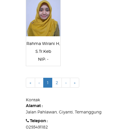
Rahma Wirani H,
S.Tr.Keb
NIP: -
«
‹
1
2
›
»
Kontak
Alamat :
Jalan Pahlawan, Giyanti, Temanggung
Telepon :
0293491182