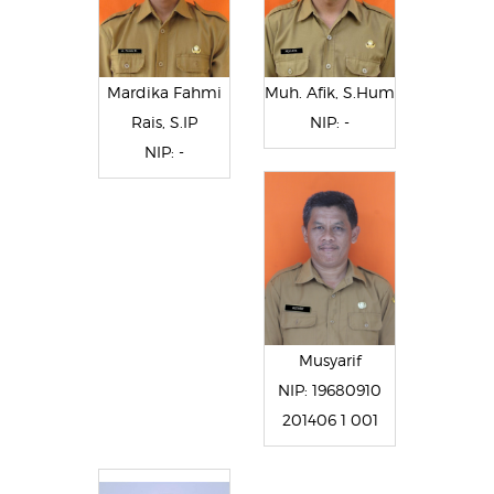
Mardika Fahmi
Muh. Afik, S.Hum
Rais, S.IP
NIP: -
NIP: -
Musyarif
NIP: 19680910
201406 1 001