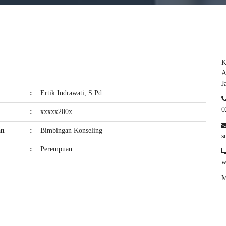
K
A
J
:
Ertik Indrawati, S.Pd
0
:
xxxxx200x
an
:
Bimbingan Konseling
s
:
Perempuan
w
M