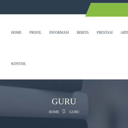
al Lomba Resensi...
al Lomba Resensi...
al Lomba Resensi...
HOME
PROFIL
INFORMASI
BERITA
PRESTASI
ART
LOMBA SEKOLAH SEHAT TIN...
NGGUNG TAHUN 2026...
EGERI 2 TEMANGGUNG TAHU...
anggung Sambut ...
KONTAK
EDAH BUKU SKY BLUE: FI...
GURU
HOME
GURU