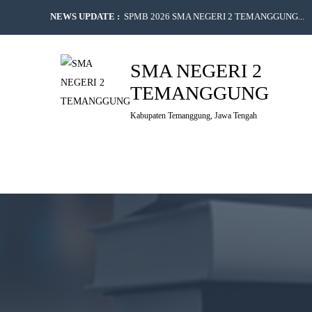
NEWS UPDATE :
SPMB 2026 SMA NEGERI 2 TEMANGGUNG...
Lima Siswa SMA N 2 Temanggung Lolos Tahap Aw
Lima Siswa SMA N 2 Temanggung Lolos Tahap Aw
SMA NEGERI 2
Lima Siswa SMA N 2 Temanggung Lolos Tahap Aw
TEMANGGUNG
SMA NEGERI 2 TEMANGGUNG RAIH JUARA 1 
PRESTASI FLS3N TINGKAT KABUPATEN TEMA
Kabupaten Temanggung, Jawa Tengah
PENETAPAN KELULUSAN SISWA SISWI SMA N
Tembus 12 Besar Jawa Tengah: SMA Negeri 2 Tem
SISWA SMA NEGERI 2 TEMANGGUNG HADIRI B
World Cleanup Day SMA Negeri 2 Temanggung...