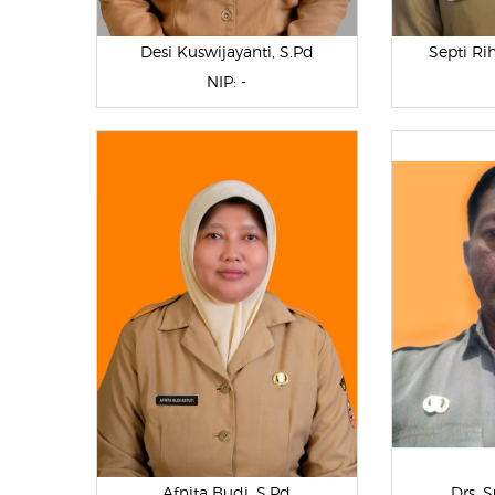
Desi Kuswijayanti, S.Pd
Septi Ri
NIP: -
Afnita Budi, S.Pd
Drs. 