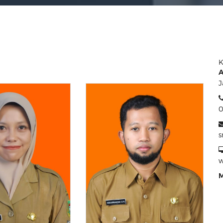
K
A
J
0
w
M