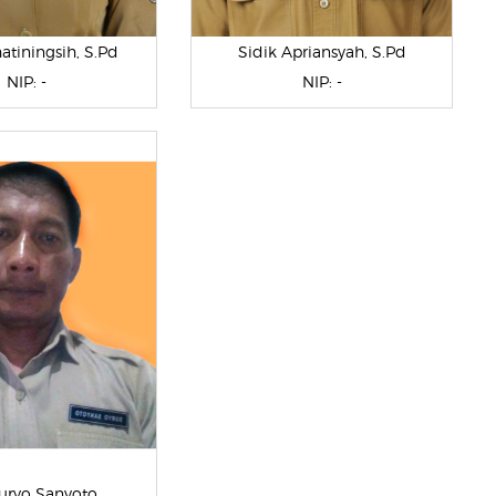
hatiningsih, S.Pd
Sidik Apriansyah, S.Pd
NIP: -
NIP: -
Suryo Sanyoto