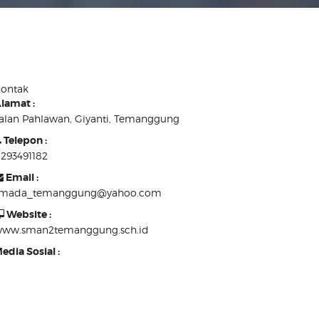
ontak
lamat :
alan Pahlawan, Giyanti, Temanggung
Telepon :
293491182
Email :
smada_temanggung@yahoo.com
Website :
ww.sman2temanggung.sch.id
edia Sosial :