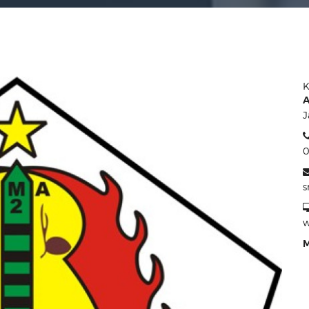
K
A
J
0
w
M