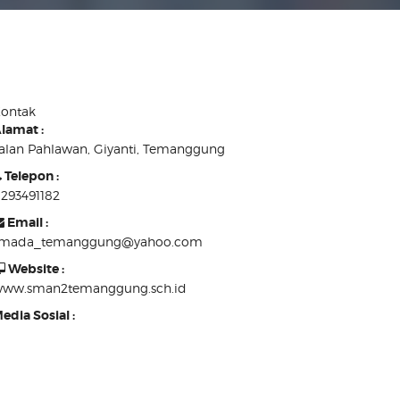
ontak
lamat :
alan Pahlawan, Giyanti, Temanggung
Telepon :
293491182
Email :
smada_temanggung@yahoo.com
Website :
ww.sman2temanggung.sch.id
edia Sosial :