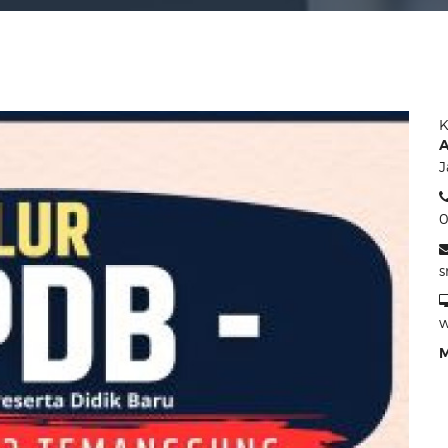
K
A
J
0
w
M